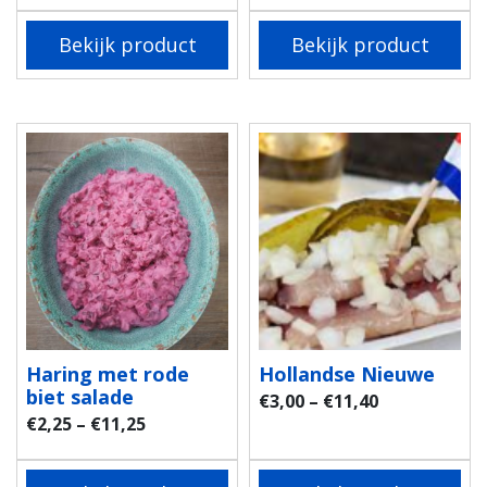
Bekijk product
Bekijk product
Haring met rode
Hollandse Nieuwe
biet salade
€
3,00
–
€
11,40
€
2,25
–
€
11,25