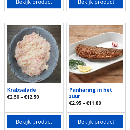
Bekijk product
Bekijk product
Krabsalade
Panharing in het
zuur
€
2,50
–
€
12,50
€
2,95
–
€
11,80
Bekijk product
Bekijk product