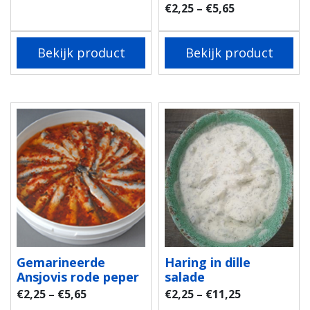
€
2,25
–
€
5,65
Bekijk product
Bekijk product
Gemarineerde
Haring in dille
Ansjovis rode peper
salade
€
2,25
–
€
5,65
€
2,25
–
€
11,25