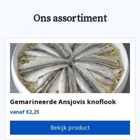
Ons assortiment
Gemarineerde Ansjovis knoflook
vanaf
€
2,25
Bekijk product