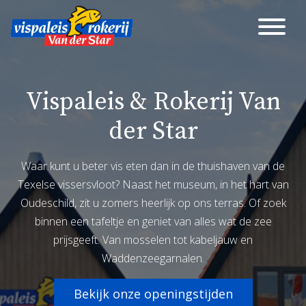
Vispaleis & Rokerij Van
der Star
Waar kunt u beter vis eten dan in de thuishaven van de
Texelse vissersvloot? Naast het museum, in het hart van
Oudeschild, zit u zomers heerlijk op ons terras. Of zoek
binnen een tafeltje en geniet van alles wat de zee
prijsgeeft. Van mosselen tot kabeljauw en
Waddenzeegarnalen.
Bekijk onze openingstijden