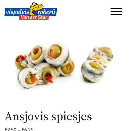
Ansjovis spiesjes
€
2,50
–
€
6,25