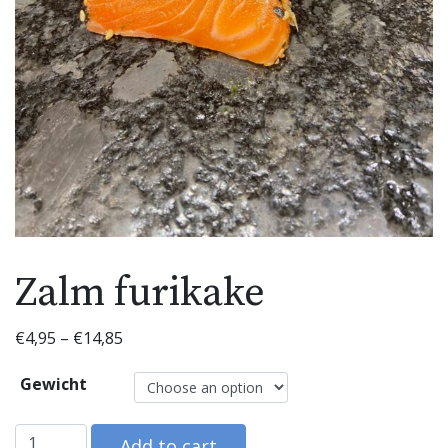
Zalm furikake
€
4,95
–
€
14,85
Gewicht
Zalm furikake quantity
Add to cart