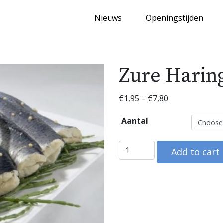
Nieuws
Openingstijden
Zure Harin
€
1,95
–
€
7,80
Aantal
Zure Haring quantity
Add to cart